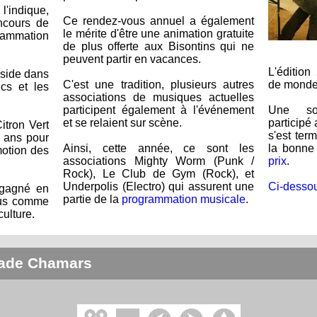
ndique,
Ce rendez-vous annuel a également
ncours de
le mérite d'être une animation gratuite
ammation
de plus offerte aux Bisontins qui ne
peuvent partir en vacances.
L'édition
réside dans
C'est une tradition, plusieurs autres
de monde
ics et les
associations de musiques actuelles
participent également à l'événement
Une soi
et se relaient sur scène.
participé
itron Vert
s'est ter
x ans pour
Ainsi, cette année, ce sont les
la bonn
motion des
associations Mighty Worm (Punk /
prix
.
Rock), Le Club de Gym (Rock), et
Underpolis (Electro) qui assurent une
Ci-desso
 gagné en
partie de la
programmation musicale
.
nnus comme
culture.
ade Chamars