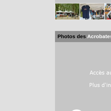
Photos des
Acrobate