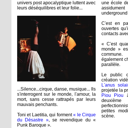
univers post apocalyptique luttent avec
une école de
leurs déséquilibres et leur folie...
assidumen
underground
C'est en pa
ouvertes qu'
contacts avec
« C'est qua
monde » est
commune. 
également ch
parallèle.
Le public d
création vid
L'anus solai
...Silence...cirque, danse, musique... Ils
projetée la p
s'interrogent sur le monde, l'amour, la
Piou Piou
à
mort, sans cesse rattrapés par leurs
deuxième
mauvais penchants.
perfectionni
petites modi
Toni et Laetitia, qui forment
« le Cirque
scène.
du Désastre »
, se revendique du «
Punk Baroque ».