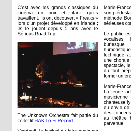
C'est avec les grands classiques du
Marie-France
cinéma en noir et blanc qu'ils
son piédestal
travaillent. Ils ont découvert « Freaks »
méthode Bou
lors d'un projet développé en Irlande ;
sérieuses c
ils le jouent depuis 5 ans avec le
Sérious Road Trip.
Le public est
vocalises. 
burlesqu
humorist
technique as
une chorale 
spectacle, le
du tout prép
former un en
Marie-France
La jeune art
musicien
chanteuse ly
eu envie de 
des concerts
The Unknown Orchestra fait partie du
au théâtre 
collectif
HAK Lo-Fi Record
parvenue.