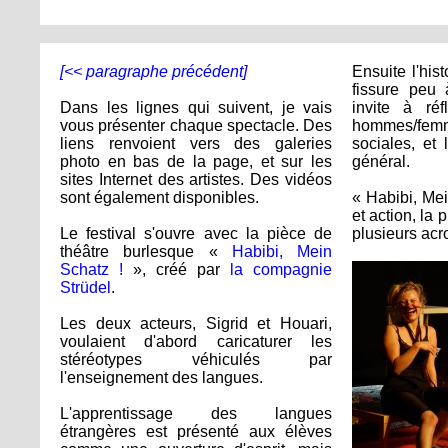
[<< paragraphe précédent]
Ensuite l'his
fissure peu
Dans les lignes qui suivent, je vais
invite à réf
vous présenter chaque spectacle. Des
hommes/fem
liens renvoient vers des galeries
sociales, et
photo en bas de la page, et sur les
général.
sites Internet des artistes. Des vidéos
sont également disponibles.
« Habibi, Me
et action, la
Le festival s'ouvre avec la pièce de
plusieurs acr
théâtre burlesque «
Habibi, Mein
Schatz !
», créé par
la compagnie
Strüdel
.
Les deux acteurs, Sigrid et Houari,
voulaient d'abord caricaturer les
stéréotypes véhiculés par
l'enseignement des langues.
L'apprentissage des langues
étrangères est présenté aux élèves