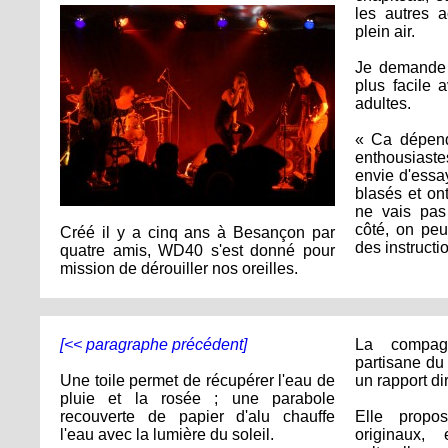
les autres a
plein air.
Je demande 
plus facile 
adultes.
« Ca dépend
enthousiast
envie d'essay
blasés et on
ne vais pas 
côté, on peu
Créé il y a cinq ans à Besançon par
des instructi
quatre amis, WD40 s'est donné pour
mission de dérouiller nos oreilles.
[<< paragraphe précédent]
La compag
partisane du
Une toile permet de récupérer l'eau de
un rapport di
pluie et la rosée ; une parabole
recouverte de papier d'alu chauffe
Elle propos
l'eau avec la lumière du soleil.
originaux,