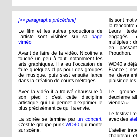
[<< paragraphe précédent]
Ils sont motiv
la rencontre 
Le film et les autres productions de
Leurs text
l'artiste sont visibles sur sa
page
engagés e
viméo
multiples : d
en passan
Avant de faire de la vidéo, Nicotine a
Proudhon.
touché un peu à tout, notamment les
arts graphiques. Il a eu l'occasion de
WD40 a déjà 
faire quelques clips pour des groupes
France ; no
de musique, puis s'est ensuite lancé
ne devraien
dans la création de courts métrages.
plaisir de les
Avec la vidéo il a trouvé chaussure à
Le groupe
son pied ; c'est cette discipline
deuxième alb
artistique qui lui permet d'exprimer le
viendra ».
plus précisément ce qu'il a envie.
Le festival 
La soirée se termine par
un concert
.
avec des
ate
C'est le groupe punk
WD40
qui monte
sur scène.
L'atelier tra
chapiteau, et