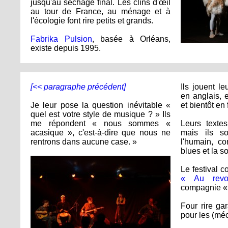
jusqu'au séchage final. Les clins d'œil
au tour de France, au ménage et à
l'écologie font rire petits et grands.
Fabrika Pulsion
, basée à Orléans,
existe depuis 1995.
[<< paragraphe précédent]
Ils jouent l
en anglais, 
Je leur pose la question inévitable «
et bientôt en 
quel est votre style de musique ? » Ils
me répondent « nous sommes «
Leurs texte
acasique », c'est-à-dire que nous ne
mais ils so
rentrons dans aucune case. »
l'humain, co
blues et la so
Le festival c
« Au revo
compagnie « 
Four rire gar
pour les (méc