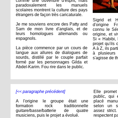
comme une ouverture d'esprit, mais
paradoxalement les manuels
scolaires montrent la culture des pays
étrangers de façon très caricaturale.
Sigrid et 
Je me souviens encore des Patty and
d'origine F
Sam de mon livre d'anglais, et de
connu le Sé
leurs homologues allemands ou
origine, et v
espagnols.
Si « Habibi,
projet qu'ils
La pièce commence par un cours de
A à Z, ils pa
langue aux allures de dialogues de
à plusieurs 
sourds, distillé par le couple parfait
s'agisse de th
formé par les personnages Gilda et
Abdel-Karim. Fou rire dans le public.
[<< paragraphe précédent]
Elle promet
public, qui 
A l'origine le groupe était une
placé manu-
formation rock traditionnelle
selon un s
guitare/basse/batterie de quatre
assez strict
musiciens, puis le projet a évolué.
respectent pa