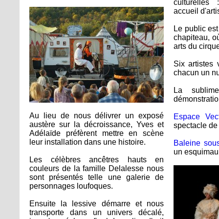
culturelles 
accueil d'arti
Le public est
chapiteau, o
arts du cirqu
Six artistes
chacun un n
La subli
démonstratio
Au lieu de nous délivrer un exposé
Espace Vect
austère sur la décroissance, Yves et
spectacle de 
Adélaïde préfèrent mettre en scène
leur installation dans une histoire.
Baleine sous
un esquimau 
Les célèbres ancêtres hauts en
couleurs de la famille Delalesse nous
sont présentés telle une galerie de
personnages loufoques.
Ensuite la lessive démarre et nous
transporte dans un univers décalé,