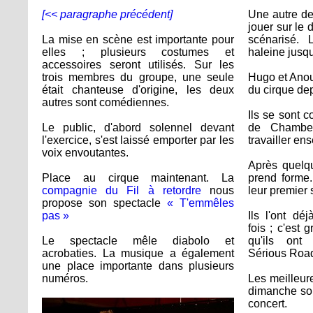
[<< paragraphe précédent]
Une autre de 
jouer sur le 
La mise en scène est importante pour
scénarisé. 
elles ; plusieurs costumes et
haleine jusqu
accessoires seront utilisés. Sur les
trois membres du groupe, une seule
Hugo et Anouc
était chanteuse d'origine, les deux
du cirque dep
autres sont comédiennes.
Ils se sont c
Le public, d'abord solennel devant
de Chamber
l'exercice, s'est laissé emporter par les
travailler en
voix envoutantes.
Après quelqu
Place au cirque maintenant. La
prend forme
compagnie du Fil à retordre
nous
leur premier 
propose son spectacle
« T'emmêles
pas »
Ils l'ont dé
fois ; c'est 
Le spectacle mêle diabolo et
qu'ils ont 
acrobaties. La musique a également
Sérious Road
une place importante dans plusieurs
numéros.
Les meilleur
dimanche soir
concert.