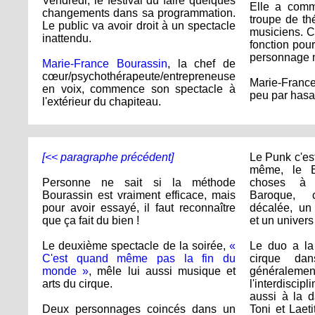
Vendredi, le festival du faire quelques
Elle a comm
changements dans sa programmation.
troupe de th
Le public va avoir droit à un spectacle
musiciens. C
inattendu.
fonction pour
personnage m
Marie-France Bourassin
, la chef de
cœur/psychothérapeute/entrepreneuse
Marie-Franc
en voix, commence son spectacle à
peu par hasa
l'extérieur du chapiteau.
[<< paragraphe précédent]
Le Punk c'est
même, le Ba
Personne ne sait si la méthode
choses à 
Bourassin est vraiment efficace, mais
Baroque, 
pour avoir essayé, il faut reconnaître
décalée, un
que ça fait du bien !
et un univers
Le deuxième spectacle de la soirée,
«
Le duo a la
C'est quand même pas la fin du
cirque da
monde »
, mêle lui aussi musique et
généralem
arts du cirque.
l'interdiscip
aussi à la d
Deux personnages coincés dans un
Toni et Laeti