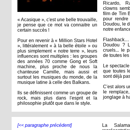
Ricardo, R
clowns sembla
film de Tim B
pour rendre
« Acasique », c'est une belle trouvaille,
Doudou, le d
je pense que ce mot va connaitre un
notre enfanc
certain succès !
Flashback
Pour en revenir à « Million Stars Hotel
Doudou ? Le
», littéralement « à la belle étoile » ou
cruels... le
plus simplement « notre terre », leurs
de toutes les
influences sont multiples : les groupes
des années 70 comme Gong et Soft
Le spectacle
machine, plus proche de nous la
que toutes 
chanteuse Camille, mais aussi et
sont déjà pas
surtout les musiques du monde, de la
musique latine à celle des Balkans.
C'est alors u
le remplace
Ils se définissent comme un groupe de
jonglage à ha
rock, mais plus dans l'esprit et la
philosophie plutôt que dans le style.
[<< paragraphe précédent]
La Salam