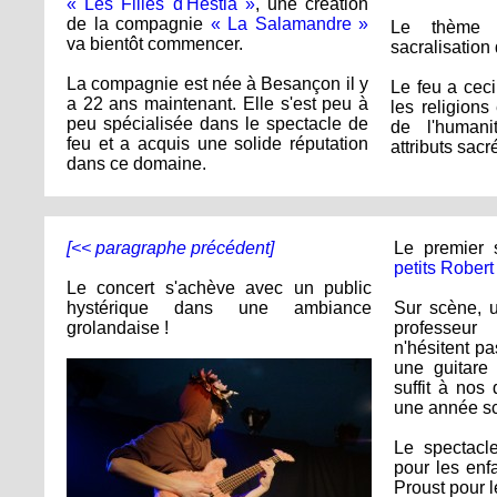
« Les Filles d'Hestia »
, une création
de la compagnie
« La Salamandre »
Le thème 
va bientôt commencer.
sacralisation 
La compagnie est née à Besançon il y
Le feu a ceci
a 22 ans maintenant. Elle s'est peu à
les religions 
peu spécialisée dans le spectacle de
de l'human
feu et a acquis une solide réputation
attributs sac
dans ce domaine.
[<< paragraphe précédent]
Le premier 
petits Robert
Le concert s'achève avec un public
hystérique dans une ambiance
Sur scène, u
grolandaise !
professeur
n'hésitent pa
une guitare
suffit à nos
une année sc
Le spectacle
pour les enf
Proust pour l