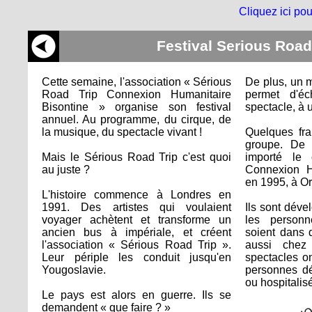
Cliquez ici pou
Festival Serious Road
Cette semaine, l'association « Sérious
De plus, un 
Road Trip Connexion Humanitaire
permet d'éc
Bisontine » organise son festival
spectacle, à u
annuel. Au programme, du cirque, de
la musique, du spectacle vivant !
Quelques fra
groupe. De 
Mais le Sérious Road Trip c'est quoi
importé le
au juste ?
Connexion H
en 1995, à Or
L'histoire commence à Londres en
1991. Des artistes qui voulaient
Ils sont déve
voyager achètent et transforme un
les personne
ancien bus à impériale, et créent
soient dans 
l'association « Sérious Road Trip ».
aussi chez 
Leur périple les conduit jusqu'en
spectacles o
Yougoslavie.
personnes dé
ou hospitalis
Le pays est alors en guerre. Ils se
demandent « que faire ? »